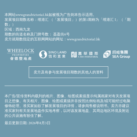
相片乃于2023年8月15日拍摄于发展项目期数，并经电脑修饰处理，发展项目期数之大概
外观以电脑模效果合成加入并经电脑修饰处理，并非作展示发展项目期数或其任何部分
最后完成之外观或其景观，一切仅供参考。发展项目期数四周将会有其他建成及/或未建
本网站www.grandvictoria1.hk如被视为广告则本告示适用。
成之建筑物及/或设施，且区内、周边环境、建筑物及设施会不时改变，卖方对发展项目
发展项目期数名称：维港汇 （「发展项目」）的第1期称为「维港汇 I」（「期
期数区内、周边环境、建筑物及设施并不作出不论明示或隐含之要约、陈述、承诺或保
数」）
证。相片内的装置、装修物料、设备、装饰物、植物、园景及其他物件等及其展示之景
区域：西南九龙
观不一定会在发展项目期数或其附近环境出现，并不构成任何卖方就发展项目期数、其
期数的街道名称及门牌号数： 荔盈街6号
周边环境、建筑物及设施不论明示或隐含之要约、承诺、陈述或保证。卖方亦建议准买
卖方就期数指定的互联网网站的网址：www.grandvictoria1.hk
家到发展项目期数作实地考察，以对该发展项目期数、其周边地区环境及附近的公共设
施有较佳了解。
卖方保留权利不时修订及／或更改会所设施之装置、装修物料、设备及其间隔、用料、
家俬、设计、布局、用途、规格及颜色等的权利，而无须另行通知。会所、园景花园及
康乐设施之开放时间及使用受相关法律、批地文件、公契条款、会所使用守则及现场环
境状况限制。「THE JEWEL」为发展项目期数的住客会所，会所/园景花园/康乐设施于发
展项目期数入伙时未必能即时启用。部分设施及/或服务以政府部门之审批同意或许可为
卖方及有参与发展项目期数的其他人的资料
准，使用者或须另外缴费。会所各区域及设施的名称为推广名称并仅于推广资料中显
示，将不会在发展项目期数的公契、临时买卖合约、买卖合约、转让契或其他业权契据
中显示。有关发展项目期数的详细资料，请参阅售楼说明书。
本广告/宣传资料内载列的相片、图像、绘图或素描显示纯属画家对有关发展项
目之想像。有关相片、图像、绘图或素描并非按照比例绘画及/或可能经过电脑
修饰处理。准买家如欲了解发展项目的详情，请参阅售楼说明书。卖方亦建议
准买家到有关发展地盘作实地考察，以对该发展地盘、其周边地区环境及附近
的公共设施有较佳了解。
最后更新日期: 2026年8月3日