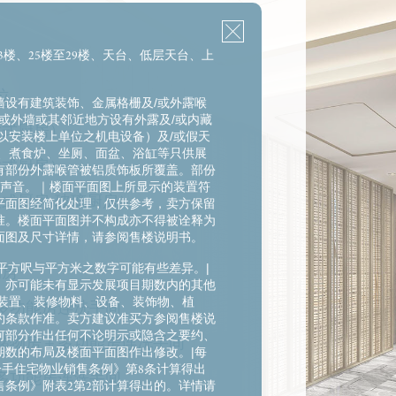
23楼、25楼至29楼、天台、低层天台、上
位
设有建筑装饰、金属格栅及/或外露喉
/或外墙或其邻近地方设有外露及/或内藏
放式厨房）
以安装楼上单位之机电设备）及/或假天
、煮食炉、坐厕、面盆、浴缸等只供展
放式厨房）
有部份外露喉管被铝质饰板所覆盖。部份
或声音。｜楼面平面图上所显示的装置符
放式厨房-玻璃厨房）
平面图经简化处理，仅供参考，卖方保留
准。楼面平面图并不构成亦不得被诠释为
面图及尺寸详情，请参阅售楼说明书。
，平方呎与平方米之数字可能有些差异。|
物房
，亦可能未有显示发展项目期数内的其他
装置、装修物料、设备、装饰物、植
＋多功能房连洗手间
约条款作准。卖方建议准买方参阅售楼说
何部分作出任何不论明示或隐含之要约、
＋储物房＋多功能房连洗手间
数的布局及楼面平面图作出修改。|每
一手住宅物业销售条例》第8条计算得出
＋多功能房连洗手间
条例》附表2第2部计算得出的。详情请