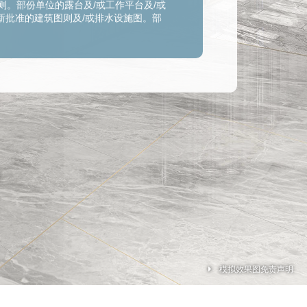
。部份单位的露台及/或工作平台及/或
新批准的建筑图则及/或排水设施图。部
台及工作平台为不可封闭的地方。楼面平
。期数内的每座大楼的部份平台及天台上
单位的一部或多部冷气户外机。该等冷
及发展项目的设计以相关政府部门批准
所有平面图的备注：
展项目地盘、其周边地区环境及附近的公
墙设有建筑装饰、金属格栅及/或外露喉管。详
。
考最新批准的建筑图则。
露台及/或工作平台及/或天台及/或平台及/或冷
/或外墙或其邻近地方设有外露及/或内藏于饰
管。详细资料请参考最新批准的建筑图则及／
图。
位天花有跌级楼板（用以安装楼上单位之机电
或假天花内装置空调装备及／或其他机电设
平台为不可封闭的地方。
所示之装置如洗涤盘、煮食炉、坐厕、面盆、
展示其大约位置而非展示其实际大小、设计及
座大楼的部份平台及天台上装设有外露喉管，
露喉管被铝质饰板所覆盖。
位外的冷气机平台将会放置其单位及/或其他单
多部冷气户外机。该等冷气机可能发出热力及/
模拟效果图免责声明