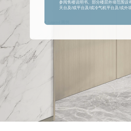
参阅售楼说明书。部分楼层外墙范围设有
天台及/或平台及/或冷气机平台及/或
分住宅单位天花有跌级楼板（用以安装
面图所示之装置如洗涤盘、煮食炉、坐
Legend 圖例
装设有外露喉管，只有部份外露喉管被
气机的位置可能发出热力及/或声音。
作准。有关各住宅物业的呎寸，详情请
共设施有较佳了解。模拟效果图并不构