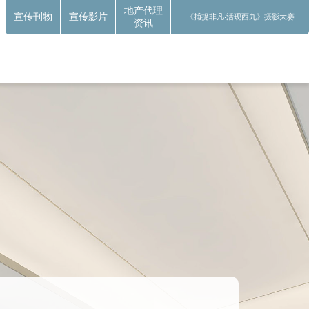
地产代理
宣传刊物
宣传影片
《捕捉非凡‧活现西九》摄影大赛
资讯