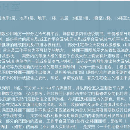
楼H室
括地库2层、地库1层、地下、1楼、夹层、2楼至3楼、5楼至12楼、15楼至
开放式单
期数公用地方一部分之冷气机平台。详情请参阅售楼说明书。部份楼层外墙
。部份单位的露台及/或工作平台及/或天台及/或平台及/或冷气机平台及
1房（开
新批准的建筑图则及/或排水设施图。｜部分住宅单位天花有跌级楼板（用
。｜露台及工作平台为不可封闭的地方。｜楼面平面图所示之装置如洗涤盘
2房（开
计及形状。｜期数内的每座大楼的部份平台及天台上装设有外露喉管，只
位及/或其他单位的一部或多部冷气户外机。该等冷气机可能发出热力及/
2房（开
涤盆柜等乃按最新的经批准的建筑图则绘制，只作一般示意用途。｜楼面
筑图则对楼面平面图作出修改。以相关的政府部门最终批准的建筑图则作
2房
任何不论明示或隐含之要约、陈述、承诺或保证。有关住宅物业的楼面平
列明，均以1平方米＝10.764平方呎换算，并以四舍五入至整数平方呎
2房＋储
目期数之想像，仅供参考，并非按照比例绘画并经过电脑修饰及简化处理
图以政府相关部门最新批准之图则为准。布局图及楼面图内的颜色、用料、
3房1套
必会在实际发展项目期数内出现。装置、装修物料及设备之提供以买卖合
布局图及楼面平面图并不构成亦不应被诠释为卖方对发展项目期数或其任
3房1套
否与景观有关）。卖方保留权利根据政府最新批准的建筑图则对发展项目期
一部分的范围内的露台、工作平台及阳台(如有)之楼面面积，是按照《
4房2套
明项目（如有）的面积（不计算入实用面积），是按照《一手住宅物业销售