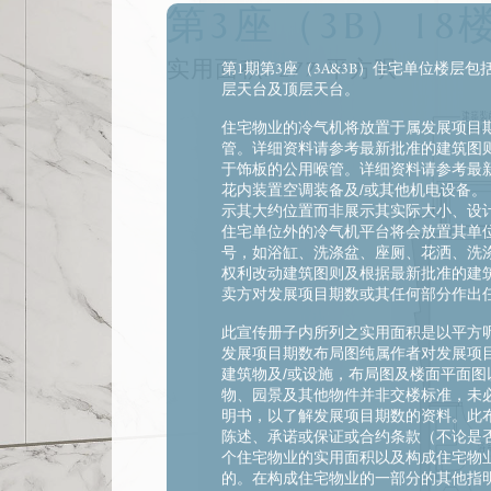
第3座（3B）18
实用面积:
277
平方呎
第1期第3座（3A&3B）住宅单位楼层包
层天台及顶层天台。
住宅物业的冷气机将放置于属发展项目
管。详细资料请参考最新批准的建筑图则
于饰板的公用喉管。详细资料请参考最
花内装置空调装备及/或其他机电设备
示其大约位置而非展示其实际大小、设
住宅单位外的冷气机平台将会放置其单
号，如浴缸、洗涤盆、座厕、花洒、洗
权利改动建筑图则及根据最新批准的建
卖方对发展项目期数或其任何部分作出
此宣传册子内所列之实用面积是以平方呎
发展项目期数布局图纯属作者对发展项
建筑物及/或设施，布局图及楼面平面
物、园景及其他物件并非交楼标准，未
明书，以了解发展项目期数的资料。此
陈述、承诺或保证或合约条款（不论是
个住宅物业的实用面积以及构成住宅物业
的。在构成住宅物业的一部分的其他指