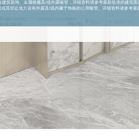
建筑装饰、金属格栅及/或外露喉管，详细资料请参考最新批准的建筑图则
外墙或其邻近地方设有外露及/或内藏于饰板的公用喉管。详细资料请参考最
楼上单位之机电设备）及/或假阵内装置空调装备及/或其他机电设备。露
厕、面盆、浴缸等只供展示其大约位置而非展示其实际大小、设计及形状
免责声明
铝质饰板所覆盖。部份住宅单位外的冷气机平台将会放置其单位及/或其他
图则经简化处理，仅供参考，卖方保留权利改动建筑图则及其他图则。期数
适用于本章节
参阅售楼说明书。卖方亦建议准买家到有关发展地盘作实地考察，以对发
部份楼层外
成亦不得诠释成卖方作出任何不论明示或隐含之要约、陈述、承诺或保证
细资料请参
部份单位的
气机平台及
板的公用喉
或排水设施
部分住宅单
设备）及／
备。
露台及工作
楼面平面图
浴缸等只供
形状。
期数内的每
只有部份外
部份住宅单
位的一部或
或声音。