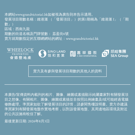
相片乃於2023年5月10日拍攝於發展項目期數附近上空，並經電腦修飾處理，發展項目期
數之大概外觀以電腦模效果合成加入並經電腦修飾處理，並非作展示發展項目期數或其
任何部分最後完成之外觀或其景觀，一切僅供參考。發展項目期數四周將會有其他建成
本網站www.grandvictoria1.hk如被視為廣告則本告示適用。
及/或未建成之建築物及/或設施，且區內、周邊環境、建築物及設施會不時改變，賣方對
發展項目期數名稱：維港滙 （「發展項目」）的第1期稱為「維港滙 I」（「期
發展項目期數區內、周邊環境、建築物及設施並不作出不論明示或隱含之要約、陳述、
數」）
承諾或保證。相片內的裝置、裝修物料、設備、裝飾物、植物、園景及其他物件等及其
區域：西南九龍
展示之景觀不一定會在發展項目期數或其附近環境出現，並不構成任何賣方就發展項目
期數的街道名稱及門牌號數： 荔盈街6號
期數、其周邊環境、建築物及設施不論明示或隱含之要約、承諾、陳述或保證。賣方亦
賣方就期數指定的互聯網網站的網址：www.grandvictoria1.hk
建議準買家到發展項目期數作實地考察，以對該發展項目期數、其周邊地區環境及附近
的公共設施有較佳了解。有關發展項目期數的詳細資料，請參閱售樓說明書。
賣方及有參與發展項目期數的其他人的資料
本廣告/宣傳資料內載列的相片、圖像、繪圖或素描顯示純屬畫家對有關發展項
目之想像。有關相片、圖像、繪圖或素描並非按照比例繪畫及/或可能經過電腦
修飾處理。準買家如欲了解發展項目的詳情，請參閱售樓說明書。賣方亦建議
準買家到有關發展地盤作實地考察，以對該發展地盤、其周邊地區環境及附近
的公共設施有較佳了解。
最後更新日期: 2026年8月3日