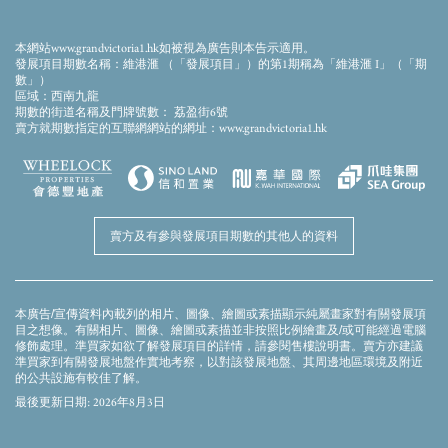
準買方參閱售樓說明書，以了解發展項目期數的資料。此布
此畫面顯示的模擬效果圖經電腦合成及修飾處理，僅供參考。本發展項目期數仍在興建
局圖及樓面平面圖並不構成亦不應被詮釋為賣方對發展項目
中。模擬效果圖僅作顯示會所落成後的大概外觀之用，並不反映會所落成後的實際景
期數或其任何部分作出任何不論明示或隱含之要約、陳述、
觀、外觀或周邊環境。模擬效果圖及上述的設施、裝置、裝修物料、設備、裝飾物、植
本網站www.grandvictoria1.hk如被視為廣告則本告示適用。
承諾或保證或合約條款（不論是否與景觀有關）。賣方保留
物、園景及其他物件等未必會在落成後的發展項目期數或其附近出現。模擬效果圖内的
發展項目期數名稱：維港滙 （「發展項目」）的第1期稱為「維港滙 I」（「期
顔色、用料、裝置、裝修物料、設備、裝飾物、植物、園景及其他物件等並非交樓標
權利根據政府最新批準的建築圖則對發展項目期數的布局及
數」）
準，未必會在實際發展項目期數或其任何部分出現。發展項目期數外牆、平台及天台可
區域：西南九龍
樓面平面圖作出修改。|每個住宅物業的實用面積以及構成住
能存在之喉管、管綫、冷氣機及格柵等及周邊環境及建築物並無完全顯示。賣方建議準
期數的街道名稱及門牌號數： 荔盈街6號
買家到有關發展地盤作實地考察，以對該發展地盤、其周邊地區環境及附近的公共設施
宅物業一部分的範圍內的露台、工作平台及陽台(如有)之樓
賣方就期數指定的互聯網網站的網址：www.grandvictoria1.hk
有較佳了解。模擬效果圖及本廣告/宣傳資料並不構成亦不得被詮釋成賣方就發展項目期
面面積，是按照《一手住宅物業銷售條例》第8條計算得出
數或其任何部分作出任何不論明示或隱含的要約、陳述、承諾或保證。賣方保留權利不
的。在構成住宅物業的一部分的其他指明項目（如有）的面
時改動建築物圖則及其他圖則，發展項目及/或期數之設計以政府相關部門取後批准之圖
則為準。
積（不計算入實用面積），是按照《一手住宅物業銷售條
例》附表2第2部計算得出的。詳情請參閱售樓說明書。部分
樓層外牆範圍設有建築裝飾、金屬格柵及/或外露喉管，詳細
資料請參考最新批准的建築圖則。部份單位的露台及/或工作
賣方及有參與發展項目期數的其他人的資料
平台及/或天台及/或平台及/或冷氣機平台及/或外牆或其鄰近
地方設有外露及/或內藏於飾板的公用喉管。詳細資料請參考
最新批准的建築圖則及/或排水設施圖。部分住宅單位天花有
跌級樓板（用以安裝樓上單位之機電設備）及/或假陣內裝置
本廣告/宣傳資料內載列的相片、圖像、繪圖或素描顯示純屬畫家對有關發展項
空調裝備及/或其他機電設備。露台及工作平台為不可封閉的
目之想像。有關相片、圖像、繪圖或素描並非按照比例繪畫及/或可能經過電腦
地方。樓面平面圖所示之裝置如洗滌盤、煮食爐、坐廁、面
修飾處理。準買家如欲了解發展項目的詳情，請參閱售樓說明書。賣方亦建議
準買家到有關發展地盤作實地考察，以對該發展地盤、其周邊地區環境及附近
盆、浴缸等只供展示其大約位置而非展示其實際大小、設計
的公共設施有較佳了解。
及形狀。期數內的每座大樓的部份平台及天台上裝設有外露
喉管，只有部份外露喉管被鋁質飾板所覆蓋。部份住宅單位
最後更新日期: 2026年8月3日
外的冷氣機平台將會放置其單位及/或其他單位的一部或多部
冷氣戶外機。該等冷氣機的位置可能發出熱力及/或聲音。圖