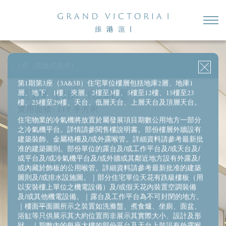
2房＋儲物房
3房1套＋多功能房連洗手間
3房1套＋儲物房＋多功能房連洗手間
1房（開放式廚房）
4房2套＋多功能房連洗手間
第1期第3座（3A&3B）住宅單位樓層包括地庫2層、地庫1
層、地下、1樓、夾層、2樓至3樓、5樓至12樓、15樓至23
第3座（3B）18樓E室
樓、25樓至29樓、天台、低層天台、上層天台及頂層天台。
實用面積:
319
平方呎
住宅物業的冷氣機將放置於屬發展項目期數公用地方一部分
之冷氣機平台。詳情請參閱售樓說明書。部份樓層外牆設有
建築裝飾、金屬格柵及/或外露喉管。詳細資料請參考最新批
准的建築圖則。部份單位的露台及/或工作平台及/或天台及/
或平台及/或冷氣機平台及/或外牆或其鄰近地方設有外露及/
或內藏於飾板的公用喉管。詳細資料請參考最新批准的建築
圖則及/或排水設施圖。｜部分住宅單位天花有跌級樓板（用
以安裝樓上單位之機電設備）及/或假天花內裝置空調裝備
及/或其他機電設備。｜露台及工作平台為不可封閉的地方。
｜樓面平面圖所示之裝置如洗滌盤、煮食爐、坐廁、面盆、
浴缸等只供展示其大約位置而非展示其實際大小、設計及形
狀。｜期數內的每座大樓的部份平台及天台上裝設有外露喉