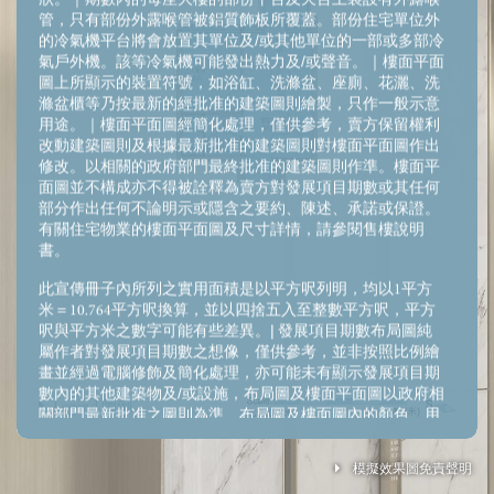
管，只有部份外露喉管被鋁質飾板所覆蓋。部份住宅單位外
的冷氣機平台將會放置其單位及/或其他單位的一部或多部冷
氣戶外機。該等冷氣機可能發出熱力及/或聲音。｜樓面平面
圖上所顯示的裝置符號，如浴缸、洗滌盆、座廁、花灑、洗
滌盆櫃等乃按最新的經批准的建築圖則繪製，只作一般示意
用途。｜樓面平面圖經簡化處理，僅供參考，賣方保留權利
改動建築圖則及根據最新批准的建築圖則對樓面平面圖作出
修改。以相關的政府部門最終批准的建築圖則作準。樓面平
面圖並不構成亦不得被詮釋為賣方對發展項目期數或其任何
部分作出任何不論明示或隱含之要約、陳述、承諾或保證。
有關住宅物業的樓面平面圖及尺寸詳情，請參閱售樓說明
書。
此宣傳冊子內所列之實用面積是以平方呎列明，均以1平方
米＝10.764平方呎換算，並以四捨五入至整數平方呎，平方
呎與平方米之數字可能有些差異。| 發展項目期數布局圖純
屬作者對發展項目期數之想像，僅供參考，並非按照比例繪
畫並經過電腦修飾及簡化處理，亦可能未有顯示發展項目期
數內的其他建築物及/或設施，布局圖及樓面平面圖以政府相
Legend 圖例
關部門最新批准之圖則為準。布局圖及樓面圖內的顏色、用
料、裝置、裝修物料、設備、裝飾物、植物、園景及其他物
件並非交樓標準，未必會在實際發展項目期數內出現。裝
模擬效果圖免責聲明
置、裝修物料及設備之提供以買賣合約條款作準。賣方建議