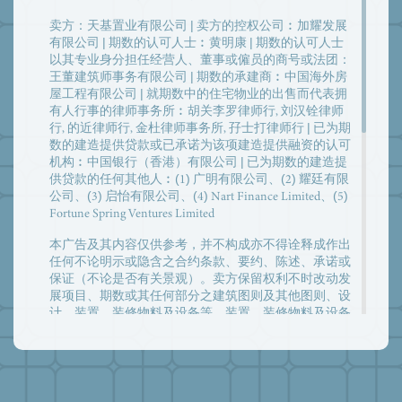
卖方：天基置业有限公司 | 卖方的控权公司︰加耀发展
有限公司 | 期数的认可人士︰黄明康 | 期数的认可人士
以其专业身分担任经营人、董事或僱员的商号或法团：
王董建筑师事务有限公司 | 期数的承建商︰中国海外房
屋工程有限公司 | 就期数中的住宅物业的出售而代表拥
有人行事的律师事务所︰胡关李罗律师行, 刘汉铨律师
行, 的近律师行, 金杜律师事务所, 孖士打律师行 | 已为期
数的建造提供贷款或已承诺为该项建造提供融资的认可
机构︰中国银行（香港）有限公司 | 已为期数的建造提
供贷款的任何其他人︰(1) 广明有限公司、(2) 耀廷有限
公司、(3) 启怡有限公司、(4) Nart Finance Limited、(5)
Fortune Spring Ventures Limited
本广告及其内容仅供参考，并不构成亦不得诠释成作出
任何不论明示或隐含之合约条款、要约、陈述、承诺或
保证（不论是否有关景观）。卖方保留权利不时改动发
展项目、期数或其任何部分之建筑图则及其他图则、设
计、装置、装修物料及设备等。装置、装修物料及设备
之提供以买卖合约条款作准。发展项目、期数及其周边
地区日后可能出现改变。住宅物业市场情况不时变化，
准买方应衡量其财务情况及负担能力及所有相关因素方
作出决定购买或于何时购买任何住宅物业，于任何情况
或时间，准买方绝不应以本广告/宣传资料之任何内