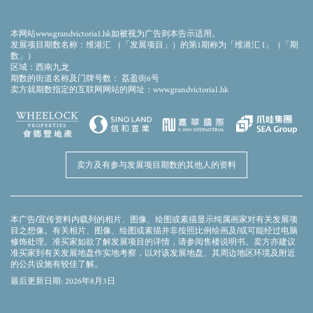
容、资料或概念作依据或受其影响决定购买或于何时购
买任何住宅物业。在作出购买决定前，应先取得物业的
本网站www.grandvictoria1.hk如被视为广告则本告示适用。
所有相关资料及仔细考量。如有疑问，应寻求专业意
发展项目期数名称：维港汇 （「发展项目」）的第1期称为「维港汇 I」（「期
见。
数」）
区域：西南九龙
卖方建议准买方参阅有关售楼说明书，以了解发展项目
期数的街道名称及门牌号数： 荔盈街6号
或期数的资料。详情请参閲售楼説明书。 | 本广告由卖
卖方就期数指定的互联网网站的网址：www.grandvictoria1.hk
方发布。
最后更新日期: 2026年8月3日
卖方及有参与发展项目期数的其他人的资料
本广告/宣传资料内载列的相片、图像、绘图或素描显示纯属画家对有关发展项
目之想像。有关相片、图像、绘图或素描并非按照比例绘画及/或可能经过电脑
修饰处理。准买家如欲了解发展项目的详情，请参阅售楼说明书。卖方亦建议
准买家到有关发展地盘作实地考察，以对该发展地盘、其周边地区环境及附近
的公共设施有较佳了解。
最后更新日期: 2026年8月3日