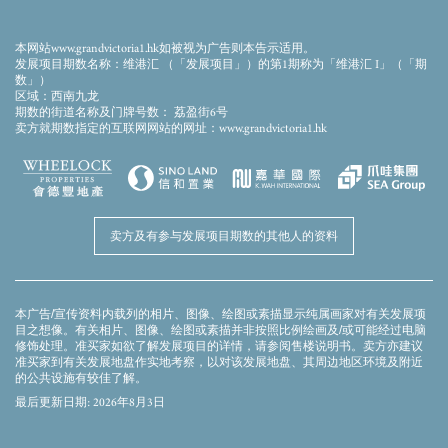
此画面显示的模拟效果图经电脑合成及修饰处理，仅供参考。本发展项目期数仍在兴建
中。模拟效果图仅作显示会所落成后的大概外观之用，并不反映会所落成后的实际景
观、外观或周边环境。模拟效果图及上述的设施、装置、装修物料、设备、装饰物、植
本网站www.grandvictoria1.hk如被视为广告则本告示适用。
物、园景及其他物件等未必会在落成后的发展项目期数或其附近出现。模拟效果图内的
发展项目期数名称：维港汇 （「发展项目」）的第1期称为「维港汇 I」（「期
顔色、用料、装置、装修物料、设备、装饰物、植物、园景及其他物件等并非交楼标
数」）
准，未必会在实际发展项目期数或其任何部分出现。发展项目期数外墙、平台及天台可
区域：西南九龙
能存在之喉管、管綫、冷气机及格栅等及周边环境及建筑物并无完全显示。卖方建议准
期数的街道名称及门牌号数： 荔盈街6号
买家到有关发展地盘作实地考察，以对该发展地盘、其周边地区环境及附近的公共设施
卖方就期数指定的互联网网站的网址：www.grandvictoria1.hk
有较佳了解。模拟效果图及本广告/宣传资料并不构成亦不得被诠释成卖方就发展项目期
数或其任何部分作出任何不论明示或隐含的要约、陈述、承诺或保证。卖方保留权利不
时改动建筑物图则及其他图则，发展项目及/或期数之设计以政府相关部门取后批准之图
则为准。
卖方及有参与发展项目期数的其他人的资料
本广告/宣传资料内载列的相片、图像、绘图或素描显示纯属画家对有关发展项
目之想像。有关相片、图像、绘图或素描并非按照比例绘画及/或可能经过电脑
修饰处理。准买家如欲了解发展项目的详情，请参阅售楼说明书。卖方亦建议
准买家到有关发展地盘作实地考察，以对该发展地盘、其周边地区环境及附近
的公共设施有较佳了解。
最后更新日期: 2026年8月3日