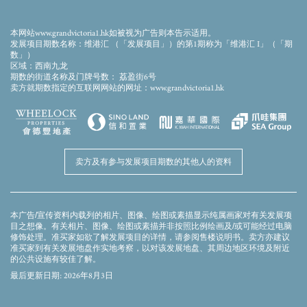
以上库存图片/影片并非于发展项目及/或期数之任何部份或其附近拍摄，并经电脑合成及
修饰处理。库存图片/影片并不展示发展项目及/或期数的最终状态、景观、设施、周边建
筑物及环境，亦与发展项目及/或期数无关。相关库存图片/影片并不构成亦不得诠释成任
本网站www.grandvictoria1.hk如被视为广告则本告示适用。
何不论明示或隐含之要约、 陈述、契约、承诺或合同条款（不论是否与景观有关）。详
发展项目期数名称：维港汇 （「发展项目」）的第1期称为「维港汇 I」（「期
情请参閲售楼説明书。
数」）
区域：西南九龙
期数的街道名称及门牌号数： 荔盈街6号
卖方就期数指定的互联网网站的网址：www.grandvictoria1.hk
卖方及有参与发展项目期数的其他人的资料
本广告/宣传资料内载列的相片、图像、绘图或素描显示纯属画家对有关发展项
目之想像。有关相片、图像、绘图或素描并非按照比例绘画及/或可能经过电脑
修饰处理。准买家如欲了解发展项目的详情，请参阅售楼说明书。卖方亦建议
准买家到有关发展地盘作实地考察，以对该发展地盘、其周边地区环境及附近
的公共设施有较佳了解。
最后更新日期: 2026年8月3日